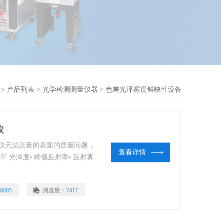
>
产品列表
>
光学检测测量仪器
>
色差光泽雾度鲜映性设备
仪
光泽度仪无法测量的表面的质量问题，
查看详情
5° 光泽度• 峰值反射率• 反射雾
60/85
浏览量：
7417