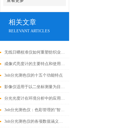
查看更多
相关文章
RELEVANT ARTICLES
无线日晒校准仪如何重塑纺织业的色彩秩序
成像式亮度计的主要特点和使用方法简述
3nh分光测色仪的十五个功能特点
影像仪适用于以二坐标测量为目的的一切应用领域
分光光度计在环境分析中的应用是非常广泛的
3nh分光测色仪：色彩管理的“智能助手”
3nh分光测色仪的各项数值涵义讲解