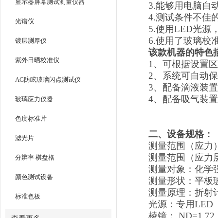
显示器屏幕测试测量仪器
3.
能够用电脑自
4.
测试条件不佳
光谱仪
5.
使用
LED
光源
6.
使用了玻璃校
镀层测厚仪
该款机器的特色
紫外日晒校准仪
1、
可根据设置区
2、
系统可自动保
AG防眩玻璃闪点测试仪
3、
配备滴液装置
4、
配备吸气装置
玻璃应力仪器
色度标准片
二、设备规格：
滤光片
测量范围（应力
测量范围（应力
分辨率 棋盘格
测量对象：化学
颜色测试设备
测量形状：平板
测量原理：折射
标准色板
光源：专用
LED
棱镜：
ND=1.72