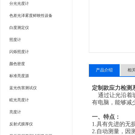
分光光度计
色差光泽雾度鲜映性设备
白度测定仪
照度计
闪烁照度计
颜色密度
产品介绍
相
标准亮度源
定制款应力检测
蓝光伤害测试仪
通过让光沿着
眩光亮度计
有电脑，能够减
亮度计
一、特点：
1.
具有先进的无
反射式膜厚仪
2.
自动测量，因