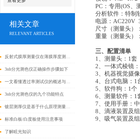
查看更多
PC
：专用
(OS
、
分析软件：特制
电源：
AC220V
相关文章
尺寸（测量头）
RELEVANT ARTICLES
重量（测量头）：
三、配置清单
反射式膜厚测量仪在薄膜厚度测量的应用
1
、测量头：
1
套
2
、一体式棱镜：
3nh分光测色仪正确操作步骤如下
3
、机器视觉摄像
4
、台式电脑：
1
一文看懂透过率测试仪的概述与应用
5
、软件狗：
1
个
3nh分光测色仪的九个功能特点
6
、测量软件：
1
7
、使用手册：中
镀层测厚仪是基于什么原理测量的呢？
8
、滴液装置及组
9
、吸气装置及组
标准白板/白度板使用注意事项
了解眩光知识