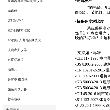
•
光谱校准
显示器屏幕测试测量仪器
*的光谱匹配
光谱仪
白炽灯、节能灯、
L
镀层测厚仪
•
超高亮度对比度
系统采用高
紫外日晒校准仪
场景进行多次曝光，
晚的路灯和路
面这
AG防眩玻璃闪点测试仪
玻璃应力仪器
支持如下标准：
•
CIE
117-1995
室内
色度标准片
•
BS
8206-2-2008
建
滤光片
•
EN
13201-2-2015
道
•
CIE
140-2000
道路
分辨率 棋盘格
•
GB
50033-2013
建
•
GB
50034-2013
建
颜色测试设备
•
CJJ
45-2016
城市道
标准色板
•
JGJ
153-2007
体育
•
JTJ0
26.1-1999
公路