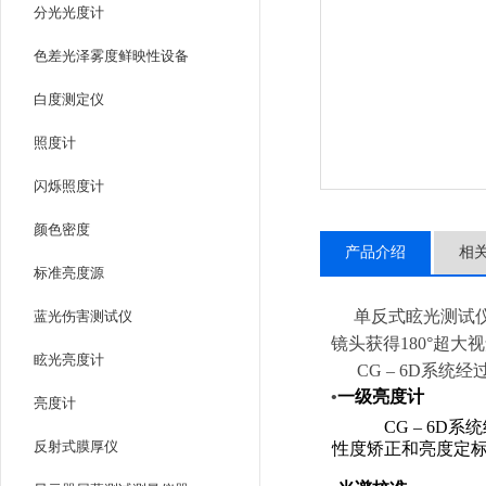
分光光度计
色差光泽雾度鲜映性设备
白度测定仪
照度计
闪烁照度计
颜色密度
产品介绍
相
标准亮度源
单反式眩光测试仪
蓝光伤害测试仪
镜头获得180°超大
眩光亮度计
CG – 6D系统
•
一级亮度计
亮度计
CG
–
6D
系统
反射式膜厚仪
性度矫正和亮度定