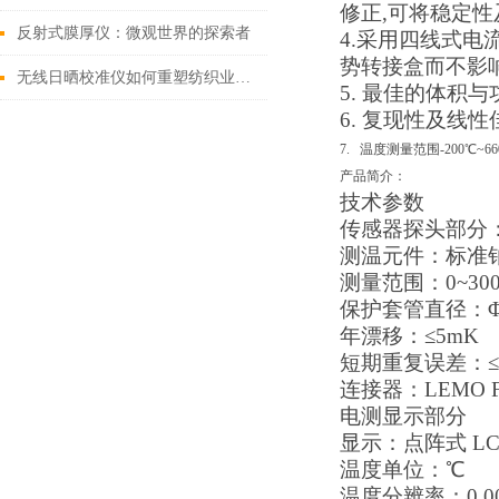
修正
,
可将稳定性
反射式膜厚仪：微观世界的探索者
4.
采用四线式电
势转接盒而不影
无线日晒校准仪如何重塑纺织业的色彩秩序
5.
最佳的体积与
6.
复现性及线性
7. 温度测量范围-200℃~66
产品简介：
技术参数
传感器探头部分
测温元件：标准
测量范围：
0~30
保护套管直径：
年漂移：≤
5mK
短期重复误差：≤
连接器：
LEMO F
电测显示部分
显示：点阵式
L
温度单位：℃
温度分辨率：
0.