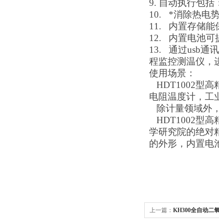
9.
自动执行包括
10.
*消除热电
11.
内置存储能
12.
内置电池可
13.
通过
usb
通讯
程监控测温仪，
使用场景：
HDT1002
型高
电阻温度计，工
除计量领域外，
HDT1002
型高
学研究院的绝对
的外形，内置电
上一篇：
KH300全自动