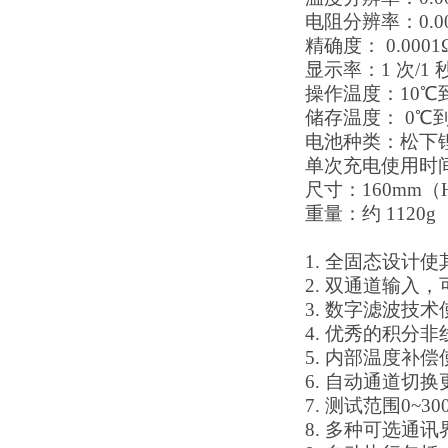
电阻分辨率：
0.
精确度：
0.000
显示率：
1
次
/1
操作温度：
10℃
储存温度：
0℃
电池种类：松下
单次充电使用时
尺寸：
160mm
（
重量：约
1120g
1.
全固态设计使
2.
双通道输入，
3.
数字滤波技术
4.
优秀的积分非
5.
内部温度补偿
6.
自动通道切换
7.
测试范围
0~30
8.
多种可选通讯