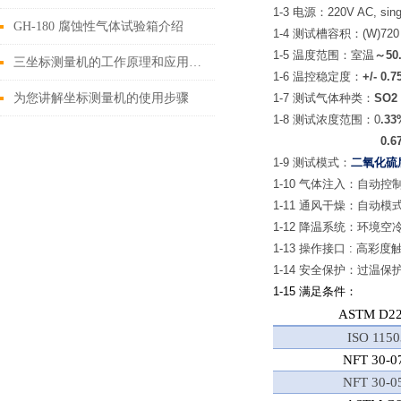
1-3
电源：
220V AC, sin
GH-180 腐蚀性气体试验箱介绍
1-4
测试槽容积：
(W)72
1-5
温度范围：室温
～
50
三坐标测量机的工作原理和应用领域
1-6
温控稳定度：
+/- 0.7
为您讲解坐标测量机的使用步骤
1-7
测试气体种类：
SO2
1-8
测试浓度范围：
0
.3
0.
1-9
测试模式：
二氧化硫
1-10
气体注入：自动控
1-11
通风干燥：自动模
1-12
降温系统：环境空
1-13
操作接口
:
高彩度
1-14
安全保护：过温保
1-15
满足条件：
ASTM D22
ISO 1150
NFT 30-0
NFT 30-0