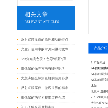
相关文章
RELEVANT ARTICLES
反射式膜厚仪的原理和功能特点
产品介绍
光度计使用中的常见问题与故障处理指南
3nh分光测色仪：色彩管理的重要工具
1.
产品概述
AG防眩层膜
影像仪的保养方法有哪些呢？
AG
防眩层膜
为您讲解坐标测量机的使用步骤
AG
防眩层膜
比如：
反射式膜厚仪：微观世界的精准测量者
吸收率
/
透射
2. AG
防眩层
影像仪的功能和校准过程介绍
大学
&
研究实
初步了解光泽度标准板