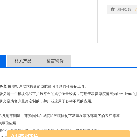
吸收率/透射率/
访问次数：
7
等…
相关产品
留言询价
厚仪
:
按照客户需求搭建的防眩薄膜厚度特性表征工具
。
厚仪 是一个模块化和可扩展平台的光学测量设备，可用于表征厚度范围为1nm-1mm 
厚仪 是为客户量身定制的，并广泛应用于各种不同的应用。
率
/
反射率测量，薄膜特性在温度和环境控制下甚至在液体环境下的表征等等
…
膜厚仪应用
验室、
半导体行业、
高分子聚合物
&
阻抗表征、
电介质特性表征、