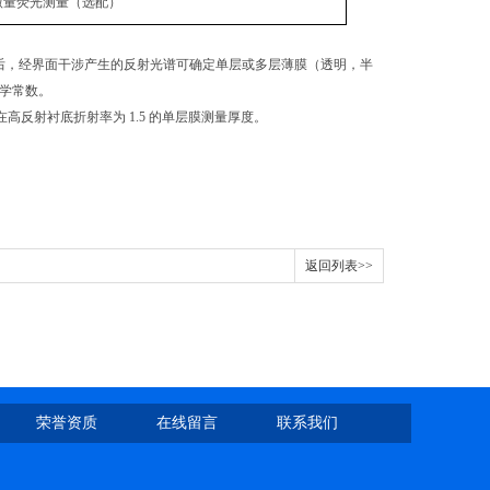
微量荧光测量（选配）
后，经界面干涉产生的反射光谱可确定单层或多层薄膜（透明，半
学常数。
在高反射衬底折射率为
1.5
的单层膜测量厚度。
返回列表>>
荣誉资质
在线留言
联系我们