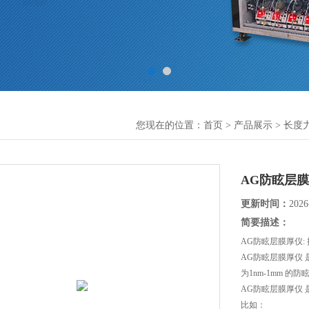
您现在的位置：
首页
>
产品展示
>
长度
AG防眩层
更新时间：
2026
简要描述：
AG防眩层膜厚仪
AG防眩层膜厚仪
为1nm-1mm 的
AG防眩层膜厚仪
比如：