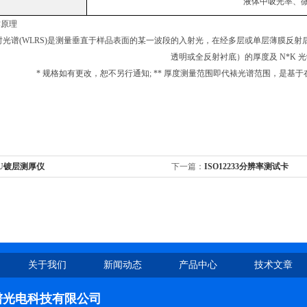
液体中吸光率、
作原理
射光谱
(WLRS)
是测量垂直于样品表面的某一波段的入射光，在经多层或单层薄膜反射
透明或全反射衬底）的厚度及
N*K
光
*
规格如有更改，恕不另行通知
; **
厚度测量范围即代裱光谱范围，是基于
U镀层测厚仪
下一篇：
ISO12233分辨率测试卡
关于我们
新闻动态
产品中心
技术文章
谱光电科技有限公司