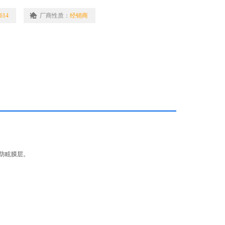
反射率测量，薄膜特性在温度和环境控制下甚至在液体环境下的表征等
614
厂商性质：
经销商
的防眩膜层。