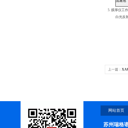
流通池
5.
膜厚仪工
白光反
上一篇：
XA
网站首页
苏州瑞格