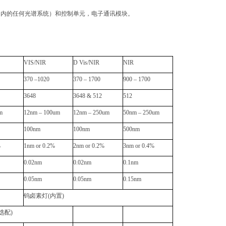
nm 内的任何光谱系统）和控制单元，电子通讯模块。
VIS/NIR
D Vis/NIR
NIR
370 –1020
370 – 1700
900 – 1700
3648
3648 & 512
512
m
12nm – 100um
12nm – 250um
50nm – 250um
100nm
100nm
500nm
%
1nm or 0.2%
2nm or 0.2%
3nm or 0.4%
0.02nm
0.02nm
0.1nm
0.05nm
0.05nm
0.15nm
钨卤素灯
(
内置
)
选配
)