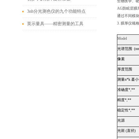
生物医学、
AG
防眩层膜
3nh分光测色仪的九个功能特点
通过不同模
3.
膜厚仪规
英示量具——精密测量的工具
Model
光谱范围
(n
像素
厚度范围
测量
n*k
蕞小
准确度
*,**
精度
*,**
稳定性
*,**
光源
光斑
(
直径
)