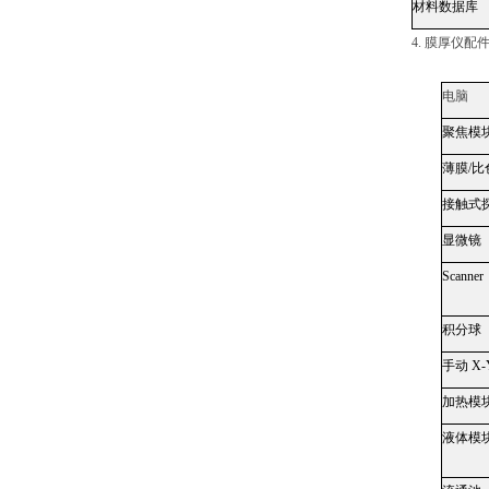
材料数据库
4.
膜厚仪配
电脑
聚焦模
薄膜
/
比
接触式
显微镜
Scanner
积分球
手动
X-
加热模
液体模