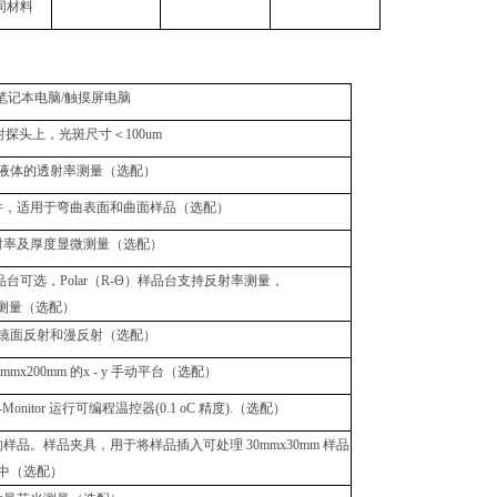
同材料
笔记本电脑
/
触摸屏电脑
射探头上，光斑尺寸＜
100um
液体的透射率测量（选配）
件，适用于弯曲表面和曲面样品（选配）
射率及厚度显微测量（选配）
品台可选，
Polar
（
R-Θ
）样品台支持反射率测量，
测量（选配）
镜面反射和漫反射（选配）
0mmx200mm
的
x - y
手动平台（选配）
-Monitor
运行可编程温控器
(0.1
oC
精度
).（选配）
的样品。样品夹具，
用于将样品插入可处理
30mmx30mm
样品
中（选配）