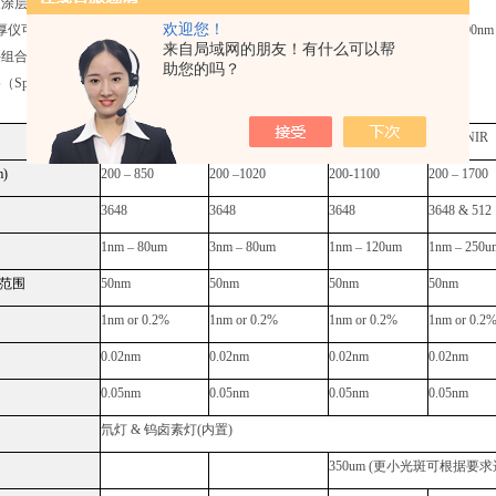
硬涂层，阳极氧化，金属零件加工、、
光学镀膜、
非金属薄膜等等…
欢迎您！
厚仪可由用户按需选择装配模块，核心部件包括光源，光谱仪（适用于 200nm-2500
来自局域网的朋友！有什么可以帮
块组合，蕞终的配置可以满足任何终端用户的需求。
助您的吗？
格（
Specificatins
）
UV/Vis
UV/NIR -EXT
UV/NIR-HR
D UV/NIR
m)
200 – 850
200 –1020
200-1100
200 – 1700
3648
3648
3648
3648 & 512
1nm – 80um
3nm – 80um
1nm – 120um
1nm – 250u
范围
50nm
50nm
50nm
50nm
1nm or 0.2%
1nm or 0.2%
1nm or 0.2%
1nm or 0.2
0.02nm
0.02nm
0.02nm
0.02nm
0.05nm
0.05nm
0.05nm
0.05nm
氘灯
&
钨卤素灯
(
内置
)
350um (
更小光斑可根据要求