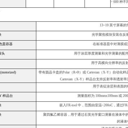
> 600
种不
件
13~19
英寸屏幕的
块
光学聚焦模块安装在反
色皿容器
在标准器皿中对薄膜或
探头
用于涂层厚度测量和光学测量的配
用于高横向分辨率的反
(motorized)
带有圆晶卡盘的
Polar
（
R-Θ
）或
Cartesian
（
X-Y
）自动化样
Cartesian
（
X-Y
）样品台支持反射率和透射率
用于表征涂层和表面的
Y
样品台
测量面积为
100mmx100mm
或
20
块
嵌入
FR-tool
中，范围由室温
~200oC
，通过
FR
块
聚四氟乙烯容器，用于通过石英光学窗口测量在液体中
的液体